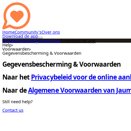
Home
Community's
Over ons
Download de app
Home
Community's
Over ons
Download de app
Help
›
Voorwaarden
›
Gegevensbescherming & Voorwaarden
Gegevensbescherming & Voorwaarden
Naar het
Privacybeleid voor de online aa
Naar de
Algemene Voorwaarden van Jaum
Still need help?
Contact us